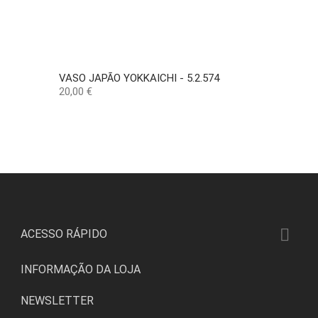
VASO JAPÃO YOKKAICHI - 5.2.574
Preço
20,00 €

ACESSO RÁPIDO
INFORMAÇÃO DA LOJA
NEWSLETTER