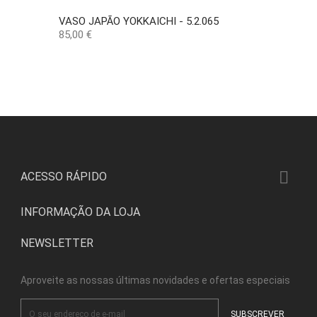
VASO JAPÃO YOKKAICHI - 5.2.065
Preço
85,00 €

ACESSO RÁPIDO
INFORMAÇÃO DA LOJA
NEWSLETTER
Aproveite as nossas últimas novidades e ofertas especiais