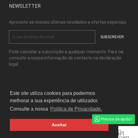
NEWSLETTER
Aproveite as nossas últimas novidades e ofertas especiais
Pode cancelar a subscrição a qualquer momento. Para tal,
consulte a nossa informação de contacto na declaração
legal.
Facebook
Instagram
Este site utiliza cookies para podermos
melhorar a sua experiência de utilizador.
© Copyright Kensho Bonsai Studio 2026
Consulte a nossa
Politica de Privacidade.
Precisa de ajuda?
Aceitar
home
apps
shopping_cart

INÍCIO
TODOS OS
CARRINHO
A SUA CONTA