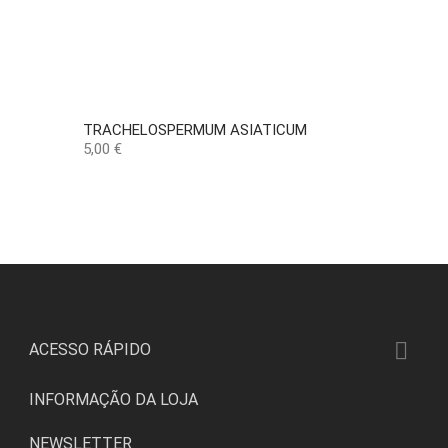
TRACHELOSPERMUM ASIATICUM
Preço
5,00 €

ACESSO RÁPIDO
INFORMAÇÃO DA LOJA
NEWSLETTER