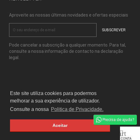
Aproveite as nossas últimas novidades e ofertas especiais
Pode cancelar a subscrição a qualquer momento. Para tal,
consulte a nossa informação de contacto na declaração
legal.
Facebook
Instagram
Este site utiliza cookies para podermos
melhorar a sua experiência de utilizador.
© Copyright Kensho Bonsai Studio 2026
Consulte a nossa
Politica de Privacidade.
Precisa de ajuda?
Aceitar
home
apps
shopping_cart

INÍCIO
TODOS OS
CARRINHO
A SUA CONTA