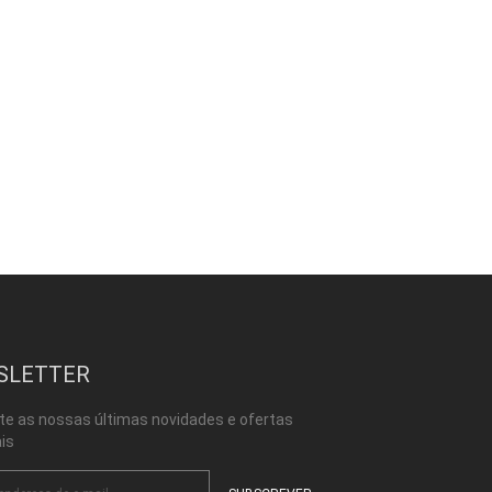
SLETTER
te as nossas últimas novidades e ofertas
is