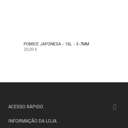
POMICE JAPONESA - 16L - 3-7MM
Preço
20,00 €

ACESSO RÁPIDO
INFORMAÇÃO DA LOJA