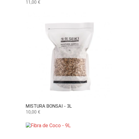
Preço
11,00 €
MISTURA BONSAI - 3L
Preço
10,00 €