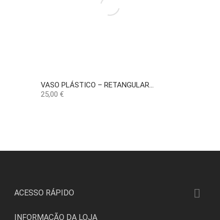
VASO PLÁSTICO – RETANGULAR...
Preço
25,00 €

ACESSO RÁPIDO
INFORMAÇÃO DA LOJA