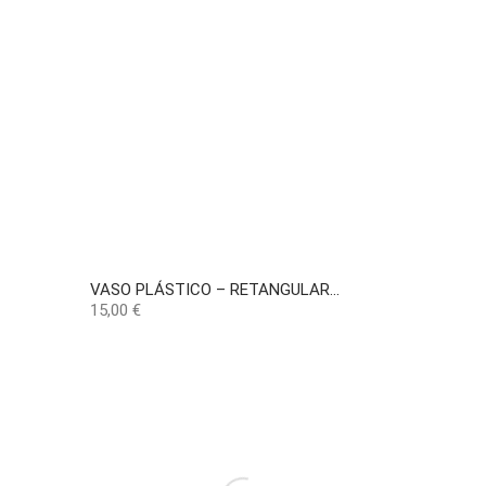
VASO PLÁSTICO – RETANGULAR...
Preço
15,00 €