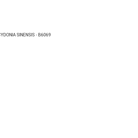

Vista rápida
DONIA SINENSIS - B6069