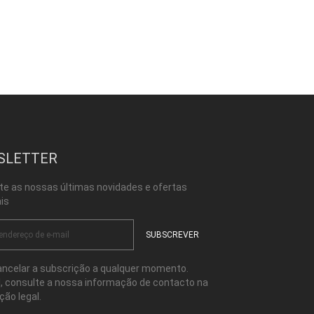
SLETTER
te as nossas últimas novidades e ofertas
is
ncelar a subscrição a qualquer momento.
l, consulte a nossa informação de contacto na
ção legal.