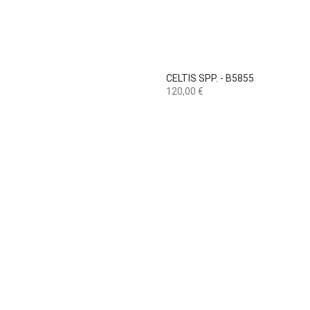

Vista rápida
CELTIS SPP. - B5855
Preço
120,00 €