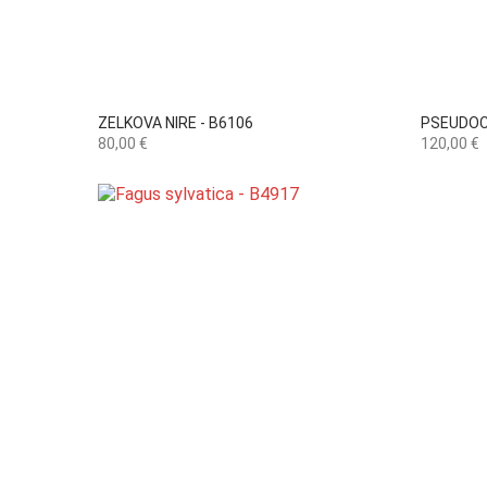

Vista rápida
ZELKOVA NIRE - B6106
PSEUDOCY
Preço
Preço
80,00 €
120,00 €