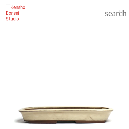
search
