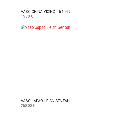
VASO CHINA YIXING - 5.1.569
Preço
15,00 €
VASO JAPÃO HEIAN SENTAN -...
Preço
250,00 €