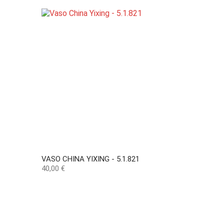
VASO CHINA YIXING - 5.1.821
Preço
40,00 €